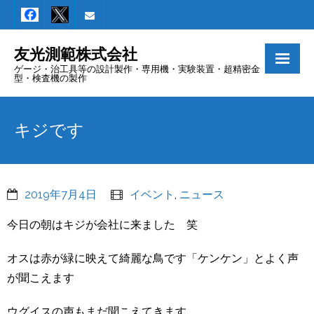
友光測範株式会社
ゲージ・治工具等の設計製作・専用機・実験装置・超精密金
型・検査機の製作
Home
キジです
会社概要
製品紹介
2019年7月4日
イベント
,
ニュース
設備一覧
今日の朝はキジが会社に来ました 笑
お知らせ
オスは赤が緑に映えて綺麗な鳥です「ケンケン」とよく声
お問い合わせ
が聞こえます
「NOGI’7」
ウグイスの声もまだ聞こえてきます